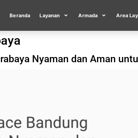
Beranda
Layanan
Armada
Area La
baya
urabaya Nyaman dan Aman unt