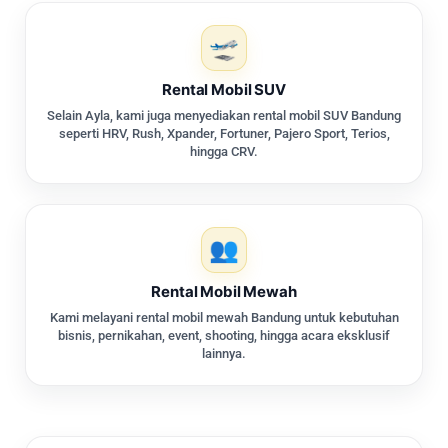
Rental Mobil SUV
Selain Ayla, kami juga menyediakan rental mobil SUV Bandung
seperti HRV, Rush, Xpander, Fortuner, Pajero Sport, Terios,
hingga CRV.
Rental Mobil Mewah
Kami melayani rental mobil mewah Bandung untuk kebutuhan
bisnis, pernikahan, event, shooting, hingga acara eksklusif
lainnya.