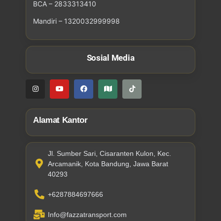
BCA – 2833313410
Mandiri – 1320032999998
Sosial Media
Alamat Kantor
Jl. Sumber Sari, Cisaranten Kulon, Kec.
Arcamanik, Kota Bandung, Jawa Barat
40293
+6287884697666
Info@fazzatransport.com