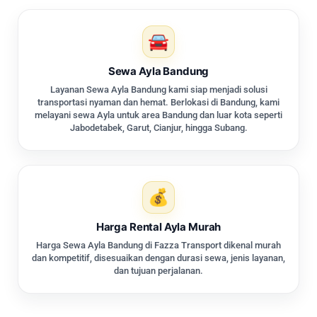
Sewa Ayla Bandung
Layanan Sewa Ayla Bandung kami siap menjadi solusi
transportasi nyaman dan hemat. Berlokasi di Bandung, kami
melayani sewa Ayla untuk area Bandung dan luar kota seperti
Jabodetabek, Garut, Cianjur, hingga Subang.
Harga Rental Ayla Murah
Harga Sewa Ayla Bandung di Fazza Transport dikenal murah
dan kompetitif, disesuaikan dengan durasi sewa, jenis layanan,
dan tujuan perjalanan.