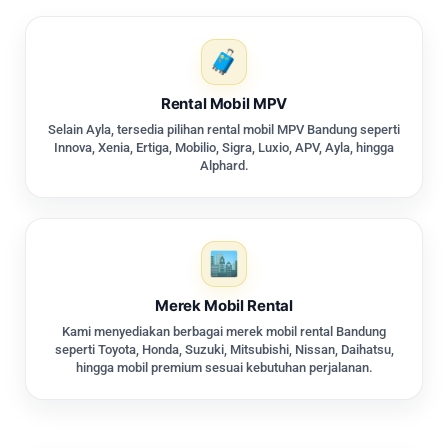
Rental Mobil MPV
Selain Ayla, tersedia pilihan rental mobil MPV Bandung seperti
Innova, Xenia, Ertiga, Mobilio, Sigra, Luxio, APV, Ayla, hingga
Alphard.
Merek Mobil Rental
Kami menyediakan berbagai merek mobil rental Bandung
seperti Toyota, Honda, Suzuki, Mitsubishi, Nissan, Daihatsu,
hingga mobil premium sesuai kebutuhan perjalanan.