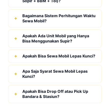
Sopir + BBM + Tol)?
Bagaimana Sistem Perhitungan Waktu
Sewa Mobil?
Apakah Ada Unit Mobil yang Hanya
Bisa Menggunakan Supir?
Apakah Bisa Sewa Mobil Lepas Kunci?
Apa Saja Syarat Sewa Mobil Lepas
Kunci?
Apakah Bisa Drop Off atau Pick Up
Bandara & Stasiun?