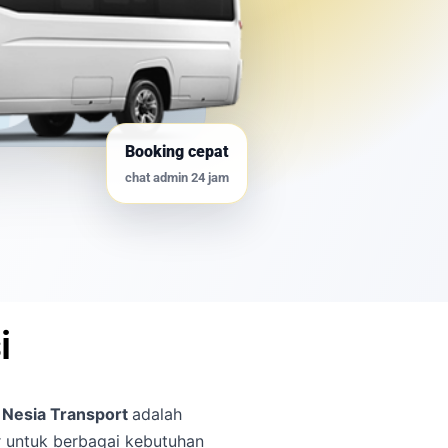
Booking cepat
chat admin 24 jam
i
 Nesia Transport
adalah
r untuk berbagai kebutuhan