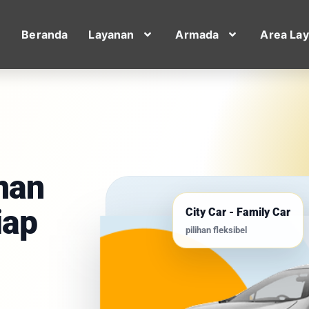
Beranda
Layanan
Armada
Area La
nan
iap
City Car - Family Car
pilihan fleksibel