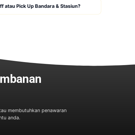
f atau Pick Up Bandara & Stasiun?
rambanan
n atau membutuhkan penawaran
ntu anda.