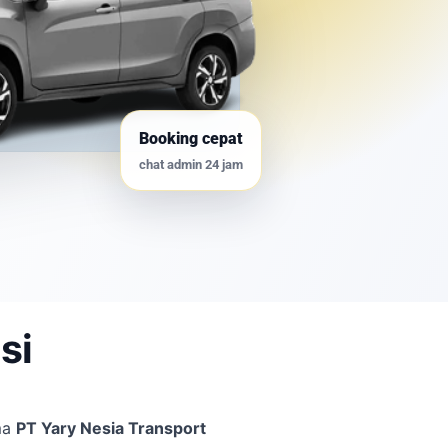
Booking cepat
chat admin 24 jam
si
ma
PT Yary Nesia Transport