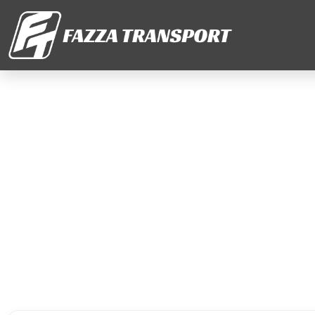
✓ Armada lengkap, siap 24 jam
Sewa Mobil Cicendo
untuk Perjalanan Wi
yang Lebih Nyaman