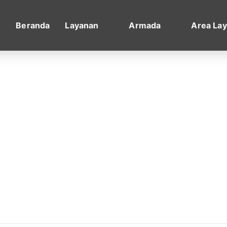
Beranda
Layanan
Armada
Area La
City Car - Family Car
sata
pilihan fleksibel