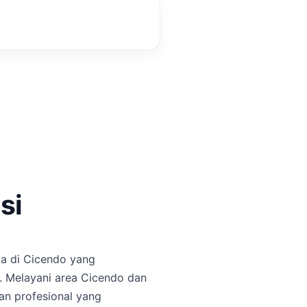
Booking cepat
chat admin 24 jam
si
ya di Cicendo yang