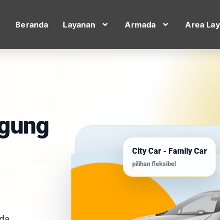
Beranda
Layanan
Armada
Area La
gung
City Car - Family Car
pilihan fleksibel
nda