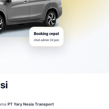
Booking cepat
chat admin 24 jam
si
nama
PT Yary Nesia Transport