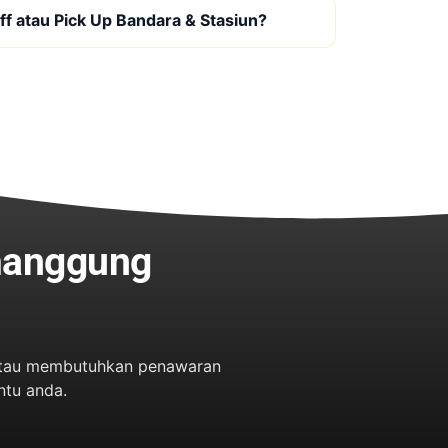
f atau Pick Up Bandara & Stasiun?
manggung
n atau membutuhkan penawaran
ntu anda.