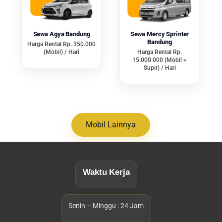
layanan yang diterapkan oleh
penyedia jasa biasanya lepas kunci
dan tidak lepas kunci.
Sewa Agya Bandung
Sewa Mercy Sprinter
Bandung
Harga Rental Rp. 350.000
(Mobil) / Hari
Harga Rental Rp.
15.000.000 (Mobil +
Supir) / Hari
Layanan lepas kunci cocok bagi
pengguna yang ingin mendapatkan
privasi dan telah hafal jalanan.
Namun, biasanya persyaratan lebih
Mobil Lainnya
ketat seperti KTP, KK hingga kartu
identitas lainnya.
Waktu Kerja
Sementara itu, layanan tidak lepas
kunci berarti penyewa akan
Senin – Minggu : 24 Jam
ditemani oleh supir, jika pengguna