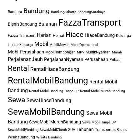
kontur jalanan yang beragam,
Bandung
menggunakan jasa sewa mobil di
Bandara
BandungJakarta
BandungSurabaya
FazzaTransport
kota ini menjadi pilihan yang jauh
Bulanan
BisnisBandung
lebih nyaman dan efisien
Hiace
Harian
HiaceBandung
Fazza Transport
Hemat
Keluarga
dibandingkan menggunakan
Mobil
LiburanKeluarga
MobilMewah
MobilOperasional
transportasi publik.
MobilPerusahaan
MobilRombongan
MudikNyaman
MPV
Murah
PerjalananJauh
PerjalananNyaman
Perusahaan
Pribadi
Rental
RentalHiaceBandung
Namun, saat ini penyedia jasa
RentalMobilBandung
rental mobil di Bandung
terkadang
Rental Mobil
membuat pengguna terasa kurang
Bandung
Rental Mobil Bandung Tanpa DP
Rental Mobil Murah Bandung
percaya. Mulai dari kondisi mobil
Sewa
SewaHiaceBandung
yang kurang layak dari segi
SewaMobilBandung
Sewa Mobil
performa hingga harga yang
Bandung
SewaMobilMurahBandung
kadang tak masuk akal.
Sewa Mobil Tanpa DP
Tahunan
SUV
TransportasiBisnis
SewaMobilWedding
SewaMobilZiarah
WisataBandung
Wisata Bandung