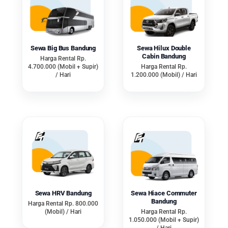
Sandingkan Harga
Kadang harga murah dapat menjadi
daya tarik yang tak disadari oleh
Sewa Big Bus Bandung
Sewa Hilux Double
Cabin Bandung
Harga Rental Rp.
penyewa kendaraan. Namun, hal
4.700.000 (Mobil + Supir)
Harga Rental Rp.
tersebut patut dicurigai sebelum
/ Hari
1.200.000 (Mobil) / Hari
melakukan transaksi. Perawatan
mobil, pajak, asuransi dan
karyawan memerlukan biaya yang
tak sedikit. Jika harga sewa terlalu
murah, ada kemungkinan
perawatan kendaraan terabaikan
atau akan ada biaya tambahan
pada saat di akhir penyewaan.
Sewa HRV Bandung
Sewa Hiace Commuter
Bandung
Harga Rental Rp. 800.000
(Mobil) / Hari
Harga Rental Rp.
1.050.000 (Mobil + Supir)
Selain itu, sebelum memberikan
/ Hari