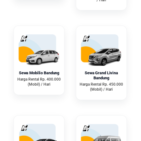
biaya pada penyedia jasa, pastikan
harga tersebut sudah termasuk apa
saja. Apakah telah termasuk supir,
BBM, tarif tol hingga asuransi.
Carilah rental yang terpercaya
untuk mendapatkan harga jelas
sedri awal.
Sewa Mobilio Bandung
Sewa Grand Livina
Bandung
Harga Rental Rp. 400.000
Jenis Layanan
(Mobil) / Hari
Harga Rental Rp. 450.000
(Mobil) / Hari
Bandung memiliki medan jalan
yang bervariasi, mulai dari
kemacetan kota hingga tanjakan di
beberapa tempat. Pilihlah layanan
yang sesuai dengan kemampuan
dan kebutuhan pengguna. Ada dua