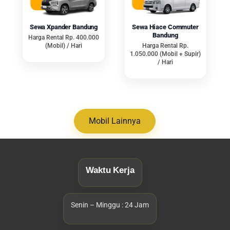
bertransportasi.
Perjanjian Kontrak Sewa Mobil
Sewa Xpander Bandung
Sewa Hiace Commuter
Terlindungi Oleh Kekuatan Hukum
Bandung
Harga Rental Rp. 400.000
(Mobil) / Hari
Harga Rental Rp.
Keamanan rental mobil kontrak
1.050.000 (Mobil + Supir)
perusahaan Bandung terjamin
/ Hari
terbaik bagi bisnis Anda. Terutama
karena terlindungi hukum dengan
tanda tangan perjanjian kontrak
sewa. Inilah yang memberikan
Mobil Lainnya
jaminan kenyamanan dan
kepuasan pelanggan.
Berhubungan dengan kegiatan
Waktu Kerja
sewa kendaraan, tentu disesuaikan
dengan keinginan customer. Tapi
harus sesuai juga dengan syarat
Senin – Minggu : 24 Jam
dan ketentuan dari perusahaan.
Pelaksanaan rental akan dilindungi