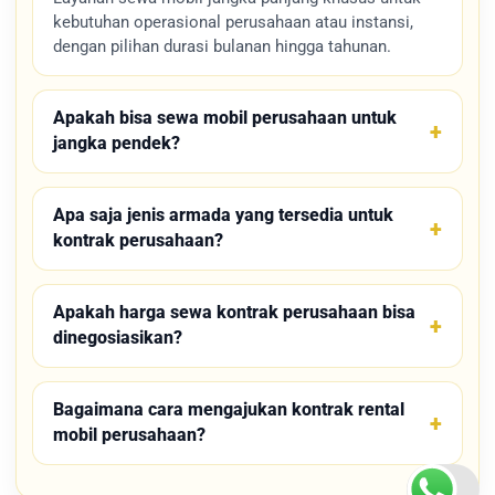
perusahaan Bandung juga
kebutuhan operasional perusahaan atau instansi,
dengan pilihan durasi bulanan hingga tahunan.
menyertakan estimasi biayanya.
Terdapat berbagai paket yang
dilengkapi fasilitas sesuai
Apakah bisa sewa mobil perusahaan untuk
kebutuhan. Anda bisa menentukan
jangka pendek?
sendiri fasilitas atau fitur
tambahannya.
Apa saja jenis armada yang tersedia untuk
Perlindungan hukum dan
kontrak perusahaan?
kelengkapan fasilitas membuktikan
layanan ini sebagai solusi
Apakah harga sewa kontrak perusahaan bisa
kebutuhan sewa kendaraan.
dinegosiasikan?
Kegiatan operasional perusahaan
atau kantor dapat terdukung.
Pastinya dapat bekerja dengan
Bagaimana cara mengajukan kontrak rental
mobil perusahaan?
lebih menyenangkan dan efisien.
Armada Sewa Mobil untuk