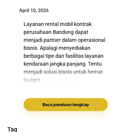
April 10, 2026
Layanan rental mobil kontrak
perusahaan Bandung dapat
menjadi partner dalam operasional
bisnis. Apalagi menyediakan
berbagai tipe dan fasilitas layanan
kendaraan jangka panjang. Tentu
menjadi solusi bisnis untuk hemat
budget.
Bagi Anda yang memiliki
perusahaan di Bandung dapat
mengandalkannya sebagai partner
Baca panduan lengkap
long term. Terlebih memberikan
pengalaman sewa mobil terbaik.
Kebutuhan terhadap transportasi
Tag