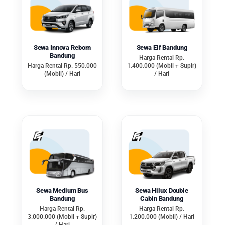
menggunakan tipe kendaraan
mewah atau premium.
Keuntungan lainnya yaitu sangat
Sewa Innova Reborn
Sewa Elf Bandung
profesional dan berpengalaman
Bandung
Harga Rental Rp.
dalam melayani. Apalagi terdapat
Harga Rental Rp. 550.000
1.400.000 (Mobil + Supir)
(Mobil) / Hari
/ Hari
tim khusus yang bekerja dengan
ramah dan responsif. Artinya
mampu memberikan kenyamanan
bagi customer sebelum dan setelah
booking mobil.
Memilih rental mobil kontrak
perusahaan Bandung juga dapat
dihubungi 24 jam. Anda yang
membutuhkan kendaraan dalam
Sewa Medium Bus
Sewa Hilux Double
waktu darurat bisa memesan. Perlu
Bandung
Cabin Bandung
Harga Rental Rp.
Harga Rental Rp.
Anda ketahui stok unit armada
3.000.000 (Mobil + Supir)
1.200.000 (Mobil) / Hari
/ Hari