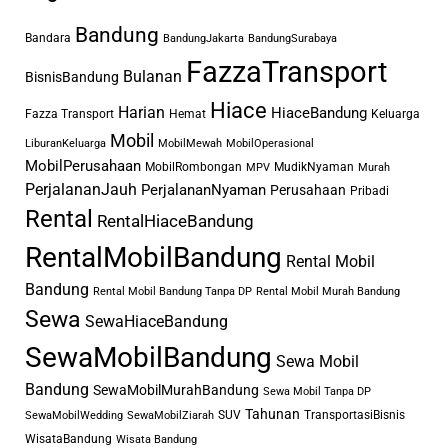
akan dipenuhi dengan baik untuk
Bandung
berkeliling kota.
Bandara
BandungJakarta
BandungSurabaya
Biasanya dapat digunakan oleh
FazzaTransport
Bulanan
BisnisBandung
karyawan untuk bepergian ke atau
Hiace
Harian
HiaceBandung
Fazza Transport
Hemat
Keluarga
dari tempat kerja. Kemudahan
Mobil
menjalankan tugas hingga
LiburanKeluarga
MobilMewah
MobilOperasional
MobilPerusahaan
MobilRombongan
MudikNyaman
MPV
Murah
melakukan pengiriman lebih
PerjalananJauh
PerjalananNyaman
Perusahaan
Pribadi
terjamin. Belum lagi menawarkan
Rental
RentalHiaceBandung
fleksibilitas untuk bertemu klien
RentalMobilBandung
atau pelanggan bisnis.
Rental Mobil
Menyewa mobil berpeluang
Bandung
Rental Mobil Bandung Tanpa DP
Rental Mobil Murah Bandung
menjadi pilihan transportasi
Sewa
SewaHiaceBandung
menarik sekaligus praktis dalam
SewaMobilBandung
bisnis. Kebebasan dan
Sewa Mobil
kenyamanan yang ditawarkan
Bandung
SewaMobilMurahBandung
Sewa Mobil Tanpa DP
membuat operasional lebih leluasa.
Tahunan
SUV
TransportasiBisnis
SewaMobilWedding
SewaMobilZiarah
WisataBandung
Kelancaran serta momen dalam
Wisata Bandung