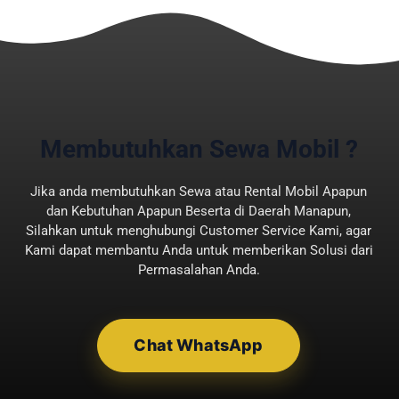
perusahaan juga terjaga konsisten.
Rental Mobil Kontrak Perusahaan
Bandung Mengedepankan
Pelayanan dan Kualitas
Jasa sewa mobil adalah solusi
terbaik yang menawarkan pilihan
Membutuhkan Sewa Mobil ?
tipe atau jenis kendaraan kontrak
untuk perusahaan. Anda bisa
Jika anda membutuhkan Sewa atau Rental Mobil Apapun
dan Kebutuhan Apapun Beserta di Daerah Manapun,
menggunakan layanan lepas kunci
Silahkan untuk menghubungi Customer Service Kami, agar
atau dengan driver. Tentu
Kami dapat membantu Anda untuk memberikan Solusi dari
menawarkan sejumlah keuntungan
Permasalahan Anda.
menarik.
Pelayanan beserta kualitas dalam
rental mobil kontrak perusahaan
Chat WhatsApp
Bandung selalu dipertahankan.
Pelanggan bisa menghindari