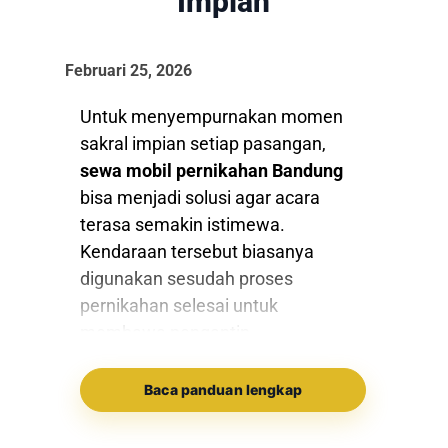
Impian
Februari 25, 2026
Untuk menyempurnakan momen
sakral impian setiap pasangan,
sewa mobil pernikahan Bandung
bisa menjadi solusi agar acara
terasa semakin istimewa.
Kendaraan tersebut biasanya
digunakan sesudah proses
pernikahan selesai untuk
membawa pengantin.
Di Bandung maupun berbagai kota-
Baca panduan lengkap
kota besar lainnya, wedding car
atau mobil pernikahan adalah salah