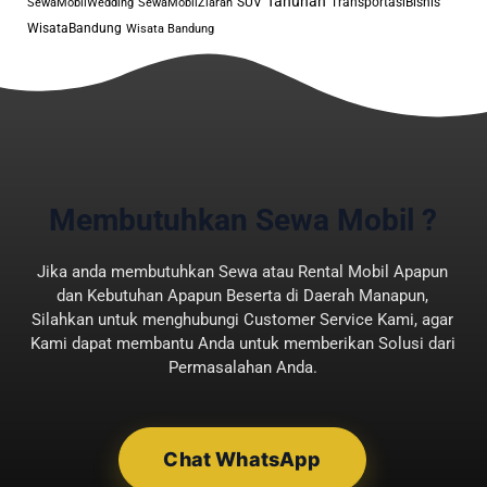
Tahunan
Lalu, sebenarnya apa alasan
SUV
TransportasiBisnis
SewaMobilWedding
SewaMobilZiarah
WisataBandung
Wisata Bandung
mengapa menyewa wedding car
untuk pernikahan itu penting?
Selain menjadi bagian dari tren saat
ini, ada beberapa alasan lainnya
yang perlu Anda ketahui, yaitu
sebagai berikut:
Membutuhkan Sewa Mobil ?
1. Bisa Menggunakan
Mobil Mewah Impian
Jika anda membutuhkan Sewa atau Rental Mobil Apapun
dan Kebutuhan Apapun Beserta di Daerah Manapun,
Alasan pertama,
sewa mobil
Silahkan untuk menghubungi Customer Service Kami, agar
Kami dapat membantu Anda untuk memberikan Solusi dari
pernikahan Bandung
bisa
Permasalahan Anda.
memberikan Anda akses untuk
memakai kendaraan mewah sesuai
impian. Setiap pasangan tentu
Chat WhatsApp
memiliki preferensi terhadap gaya