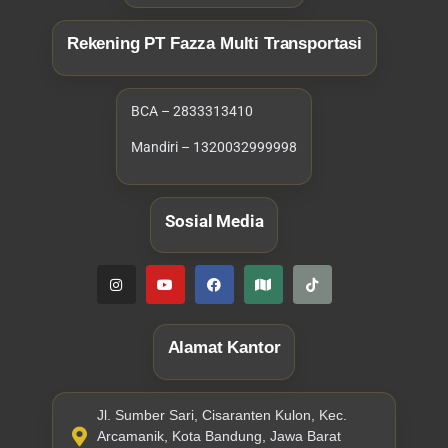
pernikahannya.
Rekening PT Fazza Multi Transportasi
6. Sudah Dilengkapi
Sopir
BCA – 2833313410
Terakhir, biasanya layanan rental
Mandiri – 1320032999998
wedding car profesional juga sudah
menyertakan sopir sebagai fasilitas
Sosial Media
sewa. Jadi, pengantin tidak perlu
lagi mencari sopir sendiri, bahkan
tidak perlu meminta teman atau
keluarga untuk menjadi sopir
karena sudah tersedia.
Alamat Kantor
Tips Sewa Mobil
Jl. Sumber Sari, Cisaranten Kulon, Kec.
Pernikahan Bandung
Arcamanik, Kota Bandung, Jawa Barat