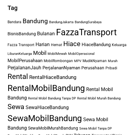
satu hal yang menjadi tren populer.
Tag
Namun, memilih layanan sewa
mobilnya tidak boleh sembarangan,
Bandung
Bandara
BandungJakarta
BandungSurabaya
supaya acara semakin berkesan.
FazzaTransport
Bulanan
BisnisBandung
Selain itu, penting untuk
Hiace
Harian
HiaceBandung
Fazza Transport
Hemat
Keluarga
mengetahui apa saja jenis mobil
Mobil
LiburanKeluarga
MobilMewah
MobilOperasional
yang paling ideal untuk membawa
MobilPerusahaan
MobilRombongan
MudikNyaman
MPV
Murah
pasangan pengantin. Itu sebabnya,
PerjalananJauh
PerjalananNyaman
Perusahaan
Pribadi
Anda perlu mengetahui berbagai
Rental
RentalHiaceBandung
tips menyewa kendaraan wedding
RentalMobilBandung
melalui ulasan berikut.
Rental Mobil
Bandung
Rental Mobil Bandung Tanpa DP
Rental Mobil Murah Bandung
Mengapa Harus Sewa
Sewa
SewaHiaceBandung
Mobil Pernikahan
SewaMobilBandung
Sewa Mobil
Bandung?
Bandung
SewaMobilMurahBandung
Sewa Mobil Tanpa DP