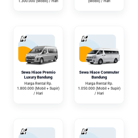
1.300.000 (Mobil) / Hari
(Mobil) / Hari
4. Bisa Disesuaikan
dengan Pakaian
Pengantin
Keuntungan selanjutnya yaitu
pengantin bisa menyesuaikan jenis
mobilnya dengan pakaian yang
digunakan. Misal jika pakaiannya
bertema mewah, maka bisa
Sewa Hiace Premio
Sewa Hiace Commuter
Luxury Bandung
Bandung
menggunakan mobil mewah seperti
Harga Rental Rp.
Harga Rental Rp.
Alphard atau Mercy untuk
1.800.000 (Mobil + Supir)
1.050.000 (Mobil + Supir)
/ Hari
/ Hari
menambah kesan elegan dan
serasi.
5. Tidak Perlu
Memikirkan