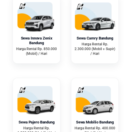
kendaraan wedding, maka Anda
bisa menghiasnya sendiri sesuai
tema acara atau dekorasi.
3. Tidak Perlu
Sewa Innova Zenix
Sewa Camry Bandung
Khawatir tentang
Bandung
Harga Rental Rp.
Harga Rental Rp. 850.000
2.300.000 (Mobil + Supir)
Kualitas Mobilnya
(Mobil) / Hari
/ Hari
Ketika menggunakan jasa
sewa
mobil pernikahan Bandung
, Anda
tidak perlu khawatir tentang
masalah teknis atau kualitas
mobilnya. Setiap unit mobilnya juga
tentu sudah dijaga serta dirawat
dengan baik, sehingga Anda tidak
Sewa Pajero Bandung
Sewa Mobilio Bandung
perlu khawatir lagi.
Harga Rental Rp.
Harga Rental Rp. 400.000