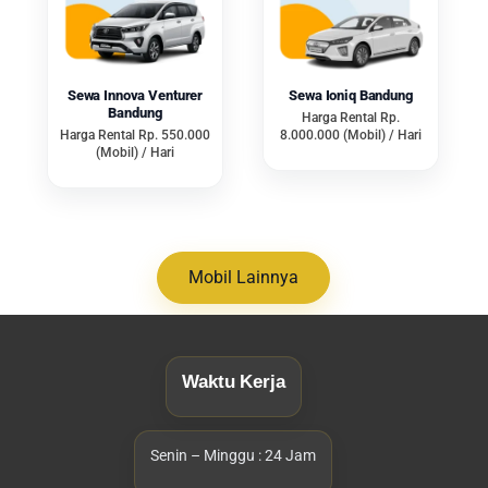
Perawatan Kendaraan
Membeli sendiri mobil pribadi untuk
pernikahan artinya Anda harus
Sewa Innova Venturer
Sewa Ioniq Bandung
memikirkan perawatan dan
Bandung
Harga Rental Rp.
Harga Rental Rp. 550.000
8.000.000 (Mobil) / Hari
pemeliharaannya. Jika memakai
(Mobil) / Hari
layanan
sewa mobil pernikahan
Bandung
, Anda dapat menikmati
momen berharga tanpa harus
memusingkan perawatan mesin
Mobil Lainnya
atau kendaraan.
Hal ini karena pihak penyedia rental
umumnya akan menangani semua
Waktu Kerja
aspek teknis terkait mobilnya.
Sehingga pihak pengantin dapat
fokus sepenuhnya pada
Senin – Minggu : 24 Jam
kebahagiaan dan keseruan momen