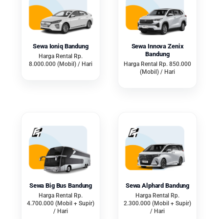
Masing – masing kursi juga sudah
terdapat seat belt sebagai
perlindungan diri. Saat membawa
anak kecil naik Hiace Commuter
Sewa Ioniq Bandung
Sewa Innova Zenix
untuk ikut berziarah, Anda juga
Bandung
Harga Rental Rp.
8.000.000 (Mobil) / Hari
Harga Rental Rp. 850.000
tidak perlu khawatir. Merk ini
(Mobil) / Hari
biasanya disewa bersama sopir
pengalaman agar lebih rute
menentukan rute dan lebih aman.
2. Hiace Premio
Standar
Jika penumpang tidak sampai 14
orang, Anda bisa
sewa mobil ziarah
Sewa Big Bus Bandung
Sewa Alphard Bandung
Wali Songo Bandung
merk Hiace
Harga Rental Rp.
Harga Rental Rp.
4.700.000 (Mobil + Supir)
2.300.000 (Mobil + Supir)
Premio Standar. Jenis ini berbeda
/ Hari
/ Hari