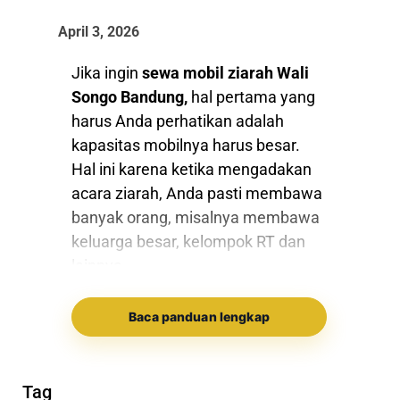
April 3, 2026
Jika ingin
sewa mobil ziarah Wali
Songo Bandung,
hal pertama yang
harus Anda perhatikan adalah
kapasitas mobilnya harus besar.
Hal ini karena ketika mengadakan
acara ziarah, Anda pasti membawa
banyak orang, misalnya membawa
keluarga besar, kelompok RT dan
lainnya.
Membawa banyak orang saat
Baca panduan lengkap
berziarah tentu wajar, karena
kegiatan berziarah ke berbagai
makam wali akan menambah
Tag
ketenangan hati sekaligus bisa