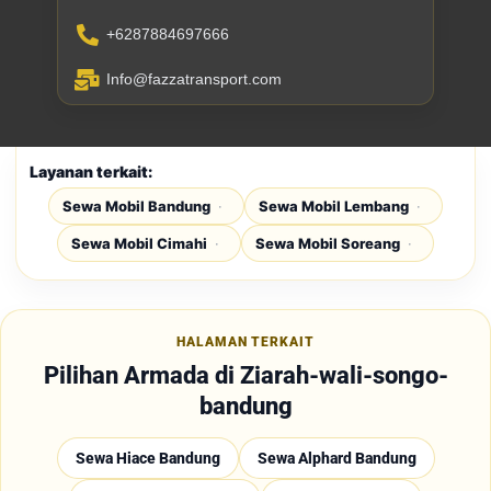
kapasitas penumpang jika
+6287884697666
berlebihan pasti akan berdampak
Info@fazzatransport.com
buruk pada Elf itu sendiri. Jika
penumpangnya lebih dari 20 orang,
sebaiknya pilih merk lain yang lebih
cocok.
Layanan terkait:
Sewa Mobil Bandung
Sewa Mobil Lembang
4. Bus
Sewa Mobil Cimahi
Sewa Mobil Soreang
Selain
sewa mobil ziarah Wali
Songo Bandung
dengan Hiace dan
Elf, sebenarnya Anda juga bisa
HALAMAN TERKAIT
memesan bus jika jumlah
Pilihan Armada di Ziarah-wali-songo-
penumpangnya lebih dari 20 orang.
bandung
Anda bisa memilih bus untuk 25
sampai 35 orang, sehingga lebih
Sewa Hiace Bandung
Sewa Alphard Bandung
pas baik dari kapasitas tempat