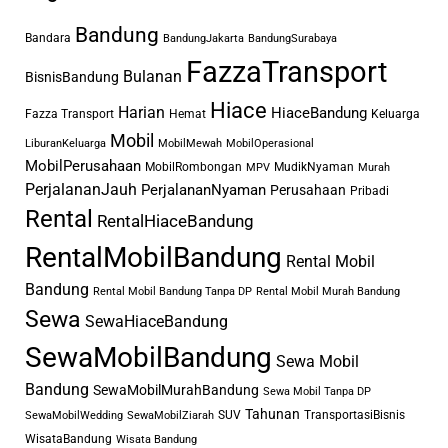
menjadi bentuk kecintaan pada
Bandung
Bandara
BandungJakarta
BandungSurabaya
ulama. Kegiatan seperti ini juga bisa
FazzaTransport
Bulanan
BisnisBandung
menjadi kesempatan untuk berdoa
khusyuk dan bersama.
Hiace
Harian
HiaceBandung
Fazza Transport
Hemat
Keluarga
Mobil
LiburanKeluarga
MobilMewah
MobilOperasional
Itu sebabnya saat ingin
MobilPerusahaan
MobilRombongan
MudikNyaman
MPV
Murah
mengadakan acara ziarah ke Wali
PerjalananJauh
PerjalananNyaman
Perusahaan
Pribadi
Songo, pastikan Anda sudah tahu
Rental
RentalHiaceBandung
merk mobil atau kendaraan apa
RentalMobilBandung
saja yang cocok membawa banyak
Rental Mobil
orang. Setidaknya kapasitas mobil
Bandung
Rental Mobil Bandung Tanpa DP
Rental Mobil Murah Bandung
harus bisa menampung minimal 10
Sewa
SewaHiaceBandung
orang atau selebihnya agar lebih
SewaMobilBandung
Sewa Mobil
leluasa dan nyaman.
Bandung
SewaMobilMurahBandung
Sewa Mobil Tanpa DP
Tahunan
SUV
TransportasiBisnis
SewaMobilWedding
SewaMobilZiarah
Sewa Mobil Ziarah Wali
WisataBandung
Wisata Bandung