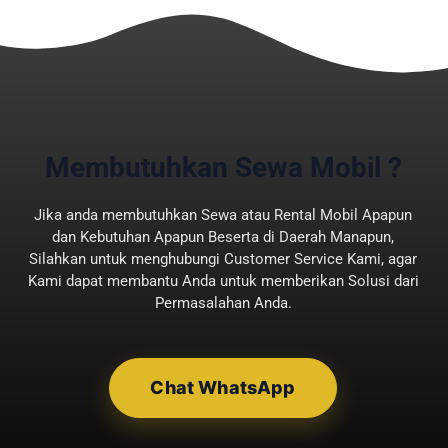
Songo Bandung Sesuai
Kebutuhan
Ketika ingin berziarah ke makam
para wali, Anda harus menyewa
kendaraan terbaik terlebih dulu.
Jika ingin berangkat dari daerah
Membutuhkan Sewa Mobil ?
Bandung, tentu ada beberapa
rekomendasi kendaraan yang
Jika anda membutuhkan Sewa atau Rental Mobil Apapun
dan Kebutuhan Apapun Beserta di Daerah Manapun,
cocok untuk kegiatan berziarah ini.
Silahkan untuk menghubungi Customer Service Kami, agar
Anda bisa memahami penjelasan
Kami dapat membantu Anda untuk memberikan Solusi dari
rekomendasi berikut.
Permasalahan Anda.
1. Hiace Commuter
Hiace Commuter adalah kendaraan
Chat WhatsApp
yang direkomendasikan ketika
Anda ingin
sewa mobil ziarah Wali